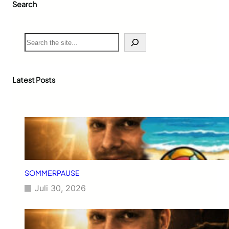
Search
S
e
a
r
c
Latest Posts
h
SOMMERPAUSE
Juli 30, 2026