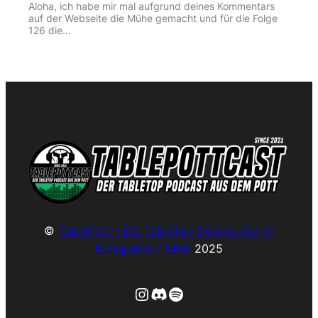
Aloha, ich habe mir mal aufgrund deines Kommentars
auf der Webseite die Mühe gemacht und für die Folge
126 die…
©
TablePott – Die TableTop Community im
Ruhrgebiet / NRW
2025
Instagram
Discord
Spotify