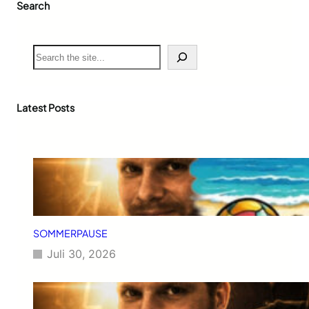
Search
S
e
a
r
c
Latest Posts
h
SOMMERPAUSE
Juli 30, 2026