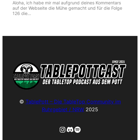
Aloha, ich habe mir mal aufgrund deines Kommentars
auf der Webseite die Mühe gemacht und für die Folge
126 die…
©
TablePott – Die TableTop Community im
Ruhrgebiet / NRW
2025
Instagram
Discord
Spotify