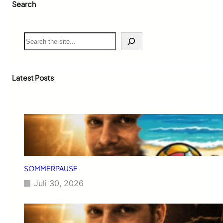
Search
S
e
a
r
c
Latest Posts
h
SOMMERPAUSE
Juli 30, 2026