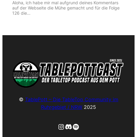
Aloha, ich habe mir mal aufgrund deines Kommentars
auf der Webseite die Mühe gemacht und für die Folge
126 die…
©
TablePott – Die TableTop Community im
Ruhrgebiet / NRW
2025
Instagram
Discord
Spotify