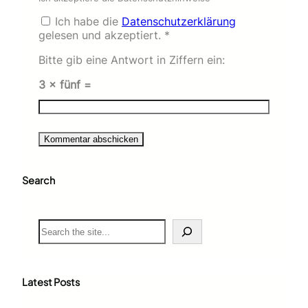
Ich habe die
Datenschutzerklärung
gelesen und akzeptiert.
*
Bitte gib eine Antwort in Ziffern ein:
3 × fünf =
Search
S
e
a
r
c
Latest Posts
h