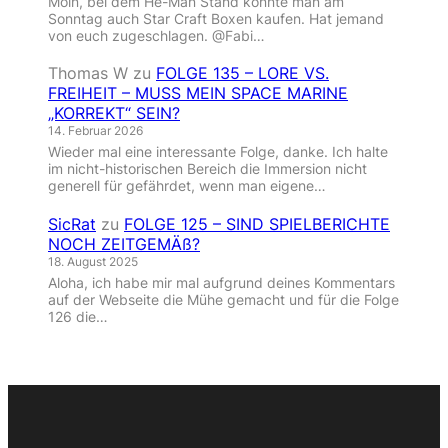
Moin, bei dem He-Man Stand konnte man am
Sonntag auch Star Craft Boxen kaufen. Hat jemand
von euch zugeschlagen. @Fabi…
Thomas W
zu
FOLGE 135 – LORE VS.
FREIHEIT – MUSS MEIN SPACE MARINE
„KORREKT“ SEIN?
14. Februar 2026
Wieder mal eine interessante Folge, danke. Ich halte
im nicht-historischen Bereich die Immersion nicht
generell für gefährdet, wenn man eigene…
SicRat
zu
FOLGE 125 – SIND SPIELBERICHTE
NOCH ZEITGEMÄß?
18. August 2025
Aloha, ich habe mir mal aufgrund deines Kommentars
auf der Webseite die Mühe gemacht und für die Folge
126 die…